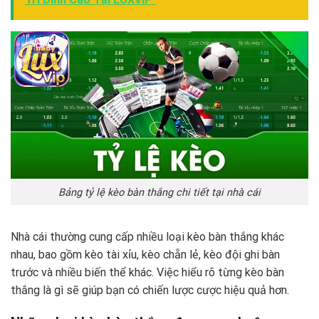
Bảng tỷ lệ kèo bàn thắng chi tiết tại nhà cái
Nhà cái thường cung cấp nhiều loại kèo bàn thắng khác
nhau, bao gồm kèo tài xỉu, kèo chẵn lẻ, kèo đội ghi bàn
trước và nhiều biến thể khác. Việc hiểu rõ từng kèo bàn
thắng là gì sẽ giúp bạn có chiến lược cược hiệu quả hơn.