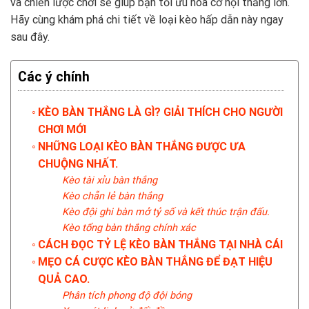
và chiến lược chơi sẽ giúp bạn tối ưu hóa cơ hội thắng lớn.
Hãy cùng khám phá chi tiết về loại kèo hấp dẫn này ngay
sau đây.
Các ý chính
KÈO BÀN THẮNG LÀ GÌ? GIẢI THÍCH CHO NGƯỜI
CHƠI MỚI
NHỮNG LOẠI KÈO BÀN THẮNG ĐƯỢC ƯA
CHUỘNG NHẤT.
Kèo tài xỉu bàn thắng
Kèo chẵn lẻ bàn thắng
Kèo đội ghi bàn mở tỷ số và kết thúc trận đấu.
Kèo tổng bàn thắng chính xác
CÁCH ĐỌC TỶ LỆ KÈO BÀN THẮNG TẠI NHÀ CÁI
MẸO CÁ CƯỢC KÈO BÀN THẮNG ĐỂ ĐẠT HIỆU
QUẢ CAO.
Phân tích phong độ đội bóng