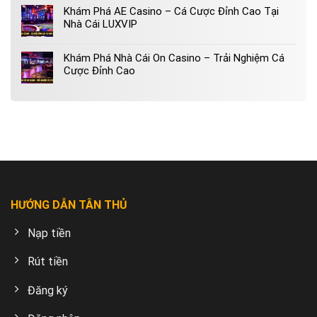
Khám Phá AE Casino – Cá Cược Đỉnh Cao Tại
Nhà Cái LUXVIP
Khám Phá Nhà Cái On Casino – Trải Nghiệm Cá
Cược Đỉnh Cao
HƯỚNG DẪN TÂN THỦ
Nạp tiền
Rút tiền
Đăng ký