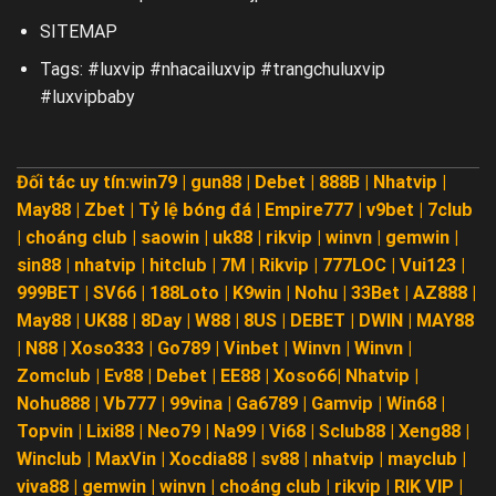
SITEMAP
Tags: #luxvip #nhacailuxvip #trangchuluxvip
#luxvipbaby
Đối tác uy tín:
win79
|
gun88
|
Debet
|
888B
|
Nhatvip
|
May88
|
Zbet
|
Tỷ lệ bóng đá
|
Empire777
|
v9bet
|
7club
|
choáng club
|
saowin
|
uk88
|
rikvip
|
winvn
|
gemwin
|
sin88
|
nhatvip
|
hitclub
|
7M
|
Rikvip
|
777LOC
|
Vui123
|
999BET
|
SV66
|
188Loto
|
K9win
|
Nohu
|
33Bet
|
AZ888
|
May88
|
UK88
|
8Day
|
W88
|
8US
|
DEBET
|
DWIN
|
MAY88
|
N88
|
Xoso333
|
Go789
|
Vinbet
|
Winvn
|
Winvn
|
Zomclub
|
Ev88
|
Debet
|
EE88
|
Xoso66
|
Nhatvip
|
Nohu888
|
Vb777
|
99vina
|
Ga6789
|
Gamvip
|
Win68
|
Topvin
|
Lixi88
|
Neo79
|
Na99
|
Vi68
|
Sclub88
|
Xeng88
|
Winclub
|
MaxVin
|
Xocdia88
|
sv88
|
nhatvip
|
mayclub
|
viva88
|
gemwin
|
winvn
|
choáng club
|
rikvip
|
RIK VIP
|