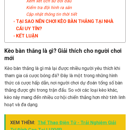
Xem xét lịch sử đối đầu
Kiểm tra đội hình ra sân
Cập nhật thông tin thời tiết
TẠI SAO NÊN CHƠI KÈO BÀN THẮNG TẠI NHÀ
CÁI UY TÍN?
KẾT LUẬN
Kèo bàn thắng là gì? Giải thích cho người chơi
mới
Kèo bàn thắng là gì mà lại được nhiều người yêu thích khi
tham gia cá cược bóng đá? Đây là một trong những hình
thức cá cược hấp dẫn, nơi người chơi dự đoán tổng số bàn
thắng được ghi trong trận đấu. So với các loại kèo khác,
kèo này mang đến nhiều cơ hội chiến thắng hơn nhờ tính linh
hoạt và đa dạng.
XEM THÊM:
Thể Thao Điện Tử - Trải Nghiệm Giải
Trí Đỉnh Cao Tại LUXVIP