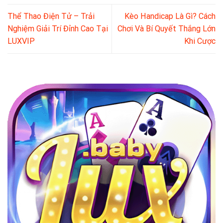
Thể Thao Điện Tử – Trải
Kèo Handicap Là Gì? Cách
Nghiệm Giải Trí Đỉnh Cao Tại
Chơi Và Bí Quyết Thắng Lớn
LUXVIP
Khi Cược