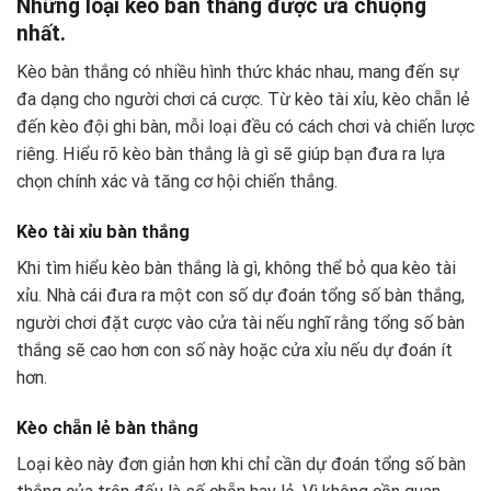
Những loại kèo bàn thắng được ưa chuộng
nhất.
Kèo bàn thắng có nhiều hình thức khác nhau, mang đến sự
đa dạng cho người chơi cá cược. Từ kèo tài xỉu, kèo chẵn lẻ
đến kèo đội ghi bàn, mỗi loại đều có cách chơi và chiến lược
riêng. Hiểu rõ kèo bàn thắng là gì sẽ giúp bạn đưa ra lựa
chọn chính xác và tăng cơ hội chiến thắng.
Kèo tài xỉu bàn thắng
Khi tìm hiểu kèo bàn thắng là gì, không thể bỏ qua kèo tài
xỉu. Nhà cái đưa ra một con số dự đoán tổng số bàn thắng,
người chơi đặt cược vào cửa tài nếu nghĩ rằng tổng số bàn
thắng sẽ cao hơn con số này hoặc cửa xỉu nếu dự đoán ít
hơn.
Kèo chẵn lẻ bàn thắng
Loại kèo này đơn giản hơn khi chỉ cần dự đoán tổng số bàn