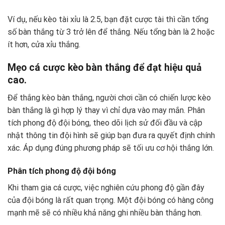
Ví dụ, nếu kèo tài xỉu là 2.5, bạn đặt cược tài thì cần tổng
số bàn thắng từ 3 trở lên để thắng. Nếu tổng bàn là 2 hoặc
ít hơn, cửa xỉu thắng.
Mẹo cá cược kèo bàn thắng để đạt hiệu quả
cao.
Để thắng kèo bàn thắng, người chơi cần có chiến lược kèo
bàn thắng là gì hợp lý thay vì chỉ dựa vào may mắn. Phân
tích phong độ đội bóng, theo dõi lịch sử đối đầu và cập
nhật thông tin đội hình sẽ giúp bạn đưa ra quyết định chính
xác. Áp dụng đúng phương pháp sẽ tối ưu cơ hội thắng lớn.
Phân tích phong độ đội bóng
Khi tham gia cá cược, việc nghiên cứu phong độ gần đây
của đội bóng là rất quan trọng. Một đội bóng có hàng công
mạnh mẽ sẽ có nhiều khả năng ghi nhiều bàn thắng hơn.