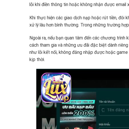
lỗi khi điền thông tin hoặc không nhận được email
Khi thực hiện các giao dịch nạp hoặc rút tiền, đôi 
xử lý lâu hơn bình thường. Trong những trường hợp 
Ngoài ra, nếu bạn quan tâm đến các chương trình kh
cách tham gia và những ưu đãi đặc biệt dành riêng
như lỗi kết nối, không đăng nhập được hoặc game b
kịp thời.