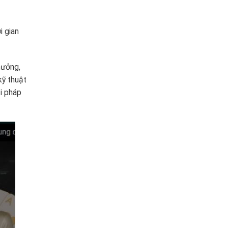
i gian
hưởng,
kỹ thuật
i pháp