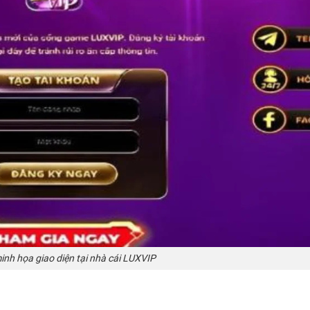
inh họa giao diện tại nhà cái LUXVIP