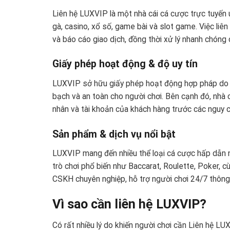
Liên hệ LUXVIP là một nhà cái cá cược trực tuyến 
gà, casino, xổ số, game bài và slot game. Việc liê
và báo cáo giao dịch, đồng thời xử lý nhanh chóng 
Giấy phép hoạt động & độ uy tín
LUXVIP sở hữu giấy phép hoạt động hợp pháp do 
bạch và an toàn cho người chơi. Bên cạnh đó, nhà 
nhân và tài khoản của khách hàng trước các nguy cơ
Sản phẩm & dịch vụ nổi bật
LUXVIP mang đến nhiều thể loại cá cược hấp dẫn nh
trò chơi phổ biến như Baccarat, Roulette, Poker, 
CSKH chuyên nghiệp, hỗ trợ người chơi 24/7 thông 
Vì sao cần liên hệ LUXVIP?
Có rất nhiều lý do khiến người chơi cần Liên hệ LU