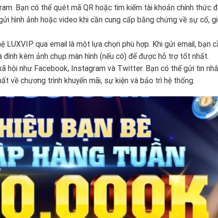
gram. Bạn có thể quét mã QR hoặc tìm kiếm tài khoản chính thức đ
 gửi hình ảnh hoặc video khi cần cung cấp bằng chứng về sự cố, gi
 hệ LUXVIP qua email là một lựa chọn phù hợp. Khi gửi email, bạn 
à đính kèm ảnh chụp màn hình (nếu có) để được hỗ trợ tốt nhất.
ã hội như Facebook, Instagram và Twitter. Bạn có thể gửi tin nhắ
ất về chương trình khuyến mãi, sự kiện và bảo trì hệ thống.