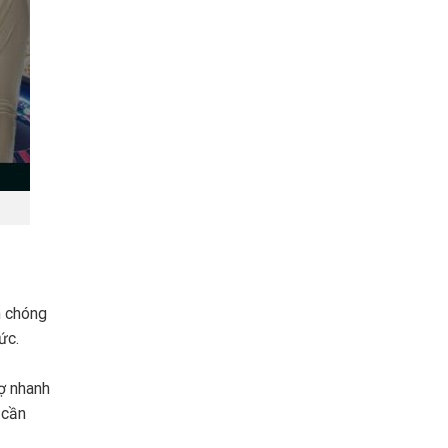
h chóng
ức.
rợ nhanh
 cần