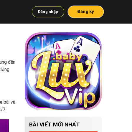
Đăng ký
Đăng nhập
T
mang đến
 động
e bài và
/7.
BÀI VIẾT MỚI NHẤT